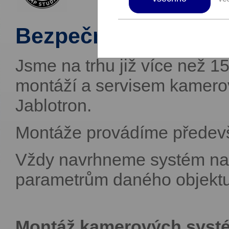
Bezpečnost, kontrol
Jsme na trhu již více než 1
montáží a servisem kamero
Jablotron.
Montáže provádíme předev
Vždy navrhneme systém na 
parametrům daného objektu
Montáž kamerových systé