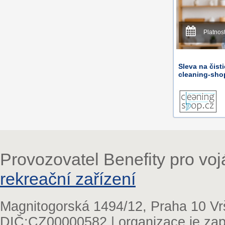
Platnos
Sleva na čist
cleaning-sho
Provozovatel Benefity pro vo
rekreační zařízení
Magnitogorská 1494/12, Praha 10 Vr
DIČ:CZ00000582 | organizace je zap