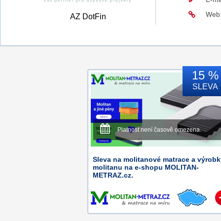
Web
AZ DotFin
15 %
SLEVA
Platnost není časově omezena.
Sleva na molitanové matrace a výrobk
molitanu na e-shopu MOLITAN-
METRAZ.cz.