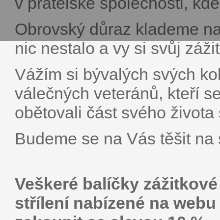
v přátelské společnosti, kd
Obrovský důraz klademe na
nic nestalo a vy si svůj záži
Vážím si bývalých svých ko
válečných veteránů, kteří se
obětovali část svého života 
Budeme se na Vás těšit na s
Veškeré balíčky zážitkové
střílení nabízené na web