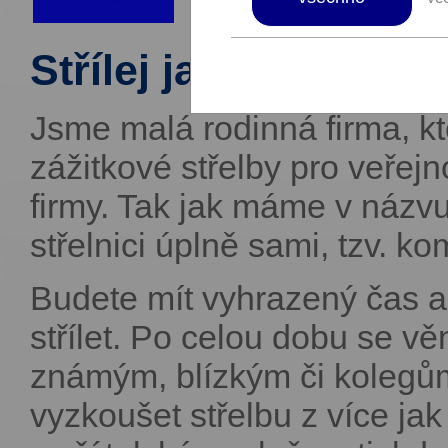
Střílej jako VIP!
Jsme malá rodinná firma, kt
zážitkové střelby pro veřejn
firmy. Tak jak máme v názv
střelnici úplně sami, tzv. k
Budete mít vyhrazený čas 
střílet. Po celou dobu se 
známým, blízkým či kolegům
vyzkoušet střelbu z více ja