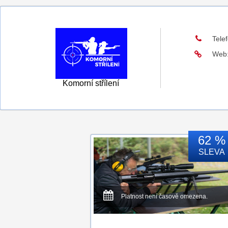
Tele
Web
Komorní střílení
62 %
SLEVA
Platnost není časově omezena.