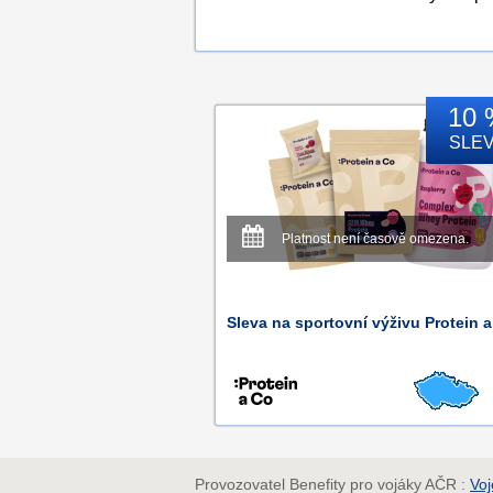
10 
SLE
Platnost není časově omezena.
Sleva na sportovní výživu Protein a
Provozovatel Benefity pro vojáky AČR :
Voj