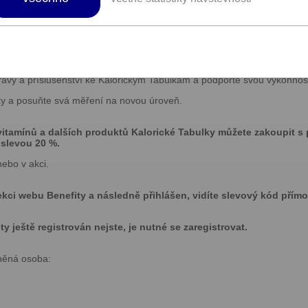
robiotika.
plňky stravy, vitamíny, minerály, probiotika, kuchařky, kuchyňské potře
travy a příslušenství ke Kalorickým Tabulkám a podpořte svou výkonnost
lky a posuňte svá měření na novou úroveň.
vitamínů a dalších produktů Kalorické Tabulky můžete zakoupit s
 slevou 20 %.
nebo v akci.
ekci webu Benefity a následně přihlášen, vidíte slevový kód přímo
 ještě registrován nejste, je nutné se zaregistrovat.
něná osoba: