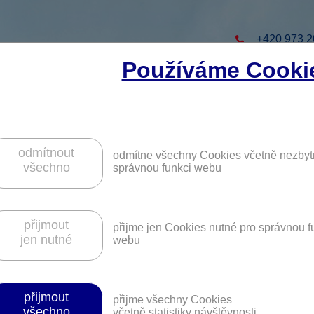
+420 973 2
Používáme Cooki
to projekt
ZAREGISTRUJTE S
ZÍSKÁTE DALŠÍ VÝHO
odmítnout
odmítne všechny Cookies včetně nezbyt
všechno
správnou funkci webu
nerály a probiotika Kalorické Tabulky.
přijmout
přijme jen Cookies nutné pro správnou f
jen nutné
webu
Platnost není časově omezena.
be
přijmout
přijme všechny Cookies
všechno
í dalších podmínek či slevových kódů pro čerpání benefit
včetně statistiky návštěvnosti