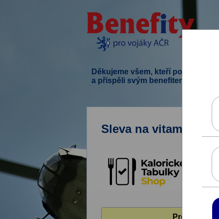
Děkujeme všem, kteří podpořili ten
a přispěli svým benefitem.
Sleva na vitamíny, mi
Pro zobrazen