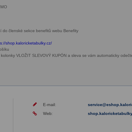
u MO
ní do členské sekce benefitů webu Benefity
ps://shop.kaloricketabulky.cz/
košíku
 do kolonky VLOŽIT SLEVOVÝ KUPÓN a sleva se vám automaticky odečt
E-mail:
service@eshop.kalori
Web:
shop.kaloricketabulky