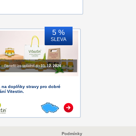
5 %
SLEVA
Benefit lze uplatnit do
31. 12. 2026
 na doplňky stravy pro dobré
ání Vitestin.
Podmínky