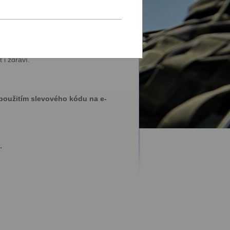
by i zástěry.
 i zdraví.
 použitím slevového kódu na e-
.