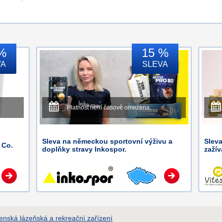
%
15 %
VA
SLEVA
Platnost není časově omezena.
Sleva na německou sportovní výživu a
Sleva
 Co.
doplňky stravy Inkospor.
zažív
enská lázeňská a rekreační zařízení