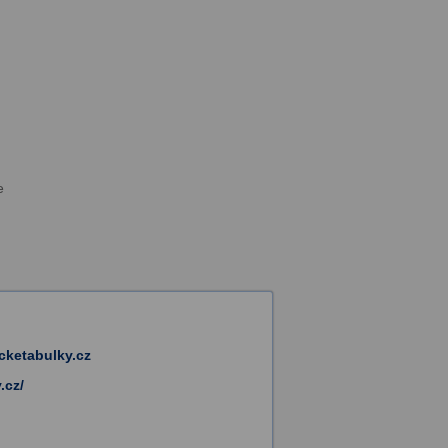
e
cketabulky.cz
.cz/