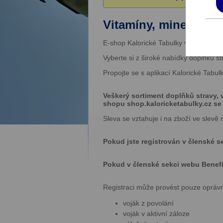
Vitamíny, minerály, p
E-shop Kalorické Tabulky vám nabízí do
Vyberte si z široké nabídky doplňků s
Propojte se s aplikací Kalorické Tabu
Veškerý sortiment doplňků stravy, 
shopu shop.kaloricke­tabulky.cz se
Sleva se vztahuje i na zboží ve slevě 
Pokud jste registrován v členské s
Pokud v členské sekci webu Benefity
Registraci může provést pouze opráv
voják z povolání
voják v aktivní záloze