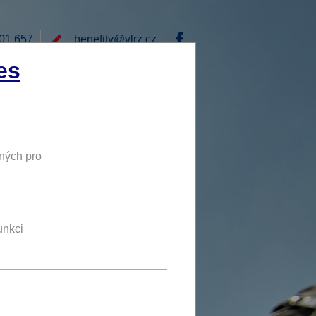
01 657
benefity@
vlrz.cz
Přihlásit
es
E
RÁD BYCH NABÍDL
DY
NOVÝ BENEFIT
ných pro
20 %
SLEVA
unkci
nefit se líbí jednomu uživateli
u se
přihlaste
.