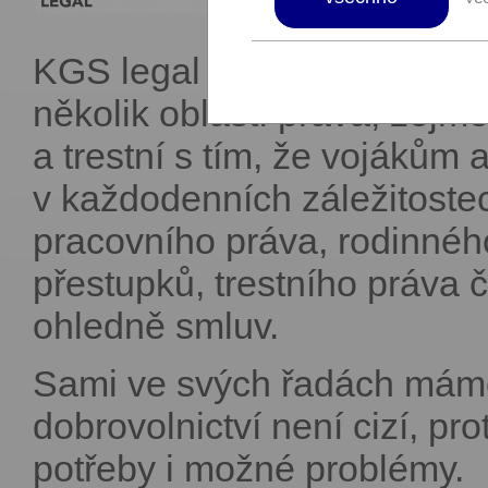
KGS legal je advokátní kanc
několik oblastí práva, zej
a trestní s tím, že vojákům
v každodenních záležitostec
pracovního práva, rodinnéh
přestupků, trestního práva 
ohledně smluv.
Sami ve svých řadách máme
dobrovolnictví není cizí, 
potřeby i možné problémy.