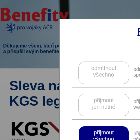
Děkujeme všem, kteří podpořili tento projekt
a přispěli svým benefitem.
odmítnout
od
všechno
sp
Sleva na služby adv
KGS legal.
přijmout
př
jen nutné
we
přijmout
př
všechno
vče